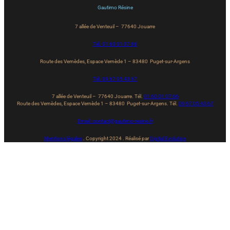
Gautimo Résine
7 allée de Venteuil – 77640 Jouarre
Tél. 01 60 01 07 66
Route des Vernèdes, Espace Vernède 1 – 83480 Puget-sur-Argens
Tél. 09 67 05 43 67
7 allée de Venteuil – 77640 Jouarre. Tél.
01 60 01 07 66
Route des Vernèdes, Espace Vernède 1 – 83480 Puget-sur-Argens. Tél.
09 67 05 43 67
Email : contact@gautimo-resine.fr
Mentions légales
. Copyright 2024 . Réalisé par
Digital Evolution