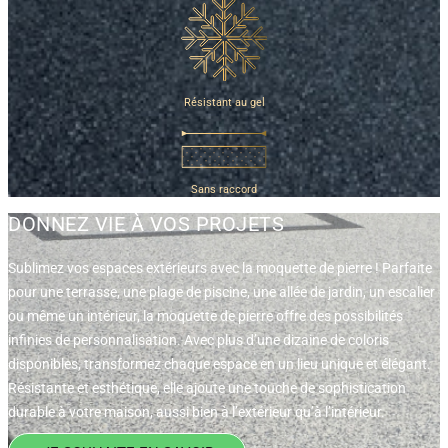
Résistant au gel
Sans raccord
DONNEZ VIE À VOS PROJETS
Sublimez vos espaces extérieurs avec la moquette de pierre ! Parfaite
pour une terrasse, une plage de piscine, une allée de jardin, un escalier
ou même un intérieur, la moquette de pierre offre des possibilités
infinies de personnalisation. Avec plus d’une dizaine de coloris
disponibles, transformez chaque espace en un lieu unique et élégant.
Résistante et esthétique, elle ajoute une touche de sophistication
durable à votre maison, aussi bien à l’extérieur qu’à l’intérieur.