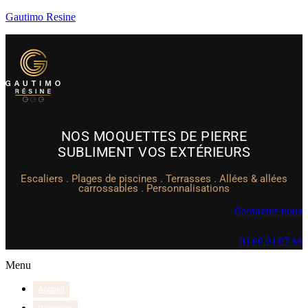
Gautimo Resine
NOS MOQUETTES DE PIERRE
SUBLIMENT
VOS EXTÉRIEURS
Escaliers . Plages de piscines . Terrasses . Allées & allées
carrossables . Personnalisations
Contactez-nous
01 60 01 07 66
Menu
Accueil