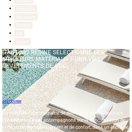
Découvrir
Inspirations
Réalisations
Entretien
Faq
Contact
GAUTIMO RESINE SELECTIONNE LES
MEILLEURS MATÉRIAUX POUR
VOS
REVÊTEMENTS DE SOL
DÉCOUVRIR
Du choix de votre moquette de pierre à sa pose, nous vous
conseillons et vous accompagnons sur la concrétisation de
votre projet d’embellissement et de confort, dans un esprit de