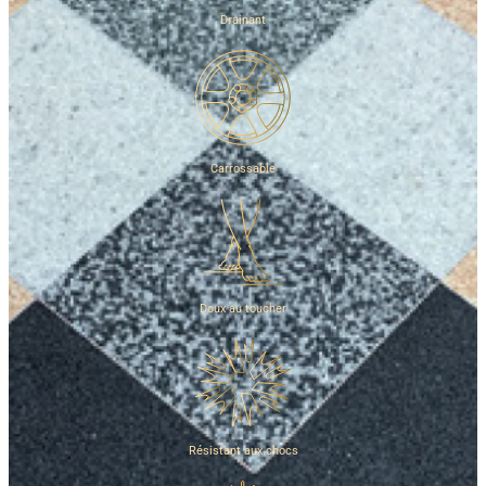
Drainant
Carrossable
Doux au toucher
Résistant aux chocs