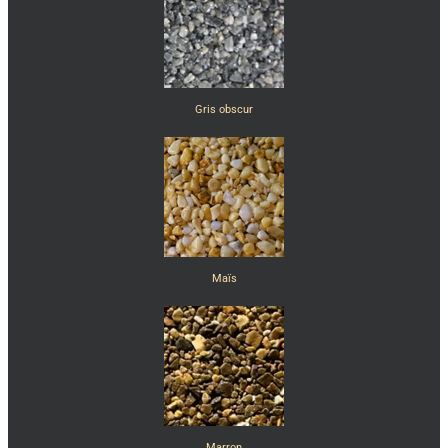
Gris obscur
Maïs
Marron