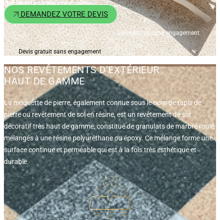
durabilité et de confiance.
DEMANDEZ VOTRE DEVIS
Devis gratuit sans engagement
Devis gratuit sans engagement
NOS REVÊTEMENTS D’EXTÉRIEUR
HAUT DE GAMME
La moquette de pierre, également connue sous le nom de tapis de
pierre ou revêtement de sol en résine, est un revêtement de sol
décoratif très haut de gamme, constitué de granulats de marbre roulé,
mélangés à une résine polyuréthane ou époxy. Ce mélange forme une
surface continue et perméable qui est à la fois très esthétique et
durable.